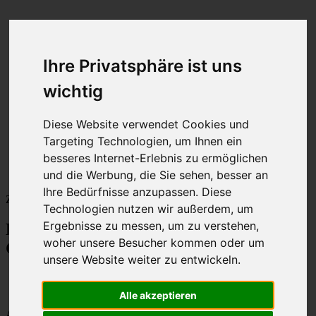
Leistungen
Sanitär & Spa
Heizung & Wärme
Ihre Privatsphäre ist uns
Klima & Umwelt
Referenzen
wichtig
Wir für Sie
F&K-Gebäudetechnik
Diese Website verwendet Cookies und
Stellenanzeigen
Handwerksmeister SHK
Targeting Technologien, um Ihnen ein
Monteur SHK
besseres Internet-Erlebnis zu ermöglichen
Magazin
und die Werbung, die Sie sehen, besser an
Kontakt
Ihre Bedürfnisse anzupassen. Diese
Zurück
Technologien nutzen wir außerdem, um
Ergebnisse zu messen, um zu verstehen,
DAS MAGAZIN - F&K
woher unsere Besucher kommen oder um
GEBÄUDETECHNIK INFORMIERT
unsere Website weiter zu entwickeln.
© F&K – Gebäudetechnik GmbH & Co. KG
Alle akzeptieren
Als regionaler Anbieter rund um den Bereich Heizung &